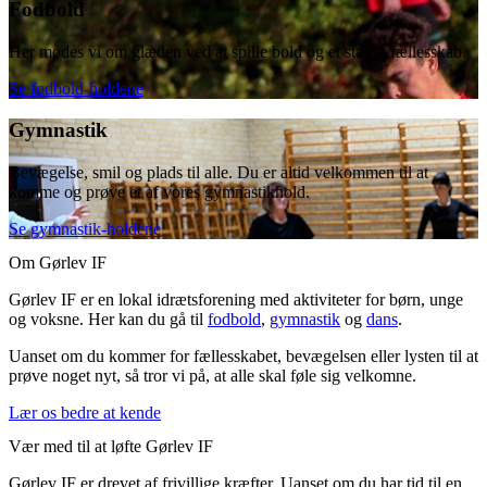
Fodbold
Her mødes vi om glæden ved at spille bold og et stærkt fællesskab.
Se fodbold-holdene
Gymnastik
Bevægelse, smil og plads til alle. Du er altid velkommen til at
komme og prøve et af vores gymnastikhold.
Se gymnastik-holdene
Om Gørlev IF
Gørlev IF er en lokal idrætsforening med aktiviteter for børn, unge
og voksne. Her kan du gå til
fodbold
,
gymnastik
og
dans
.
Uanset om du kommer for fællesskabet, bevægelsen eller lysten til at
prøve noget nyt, så tror vi på, at alle skal føle sig velkomne.
Lær os bedre at kende
Vær med til at løfte Gørlev IF
Gørlev IF er drevet af frivillige kræfter. Uanset om du har tid til en