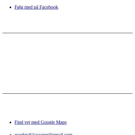
Følg med på Facebook
Nyttige links
Kontakt
Bestyrelsen
Vedtægter
Referater
Sponsorer
Facebook-grupper
Gørlev IF
Gørlevhallen
CVR: 
26037417
Find vej med Google Maps
goerlevif.kasserer@gmail.com