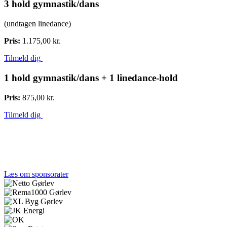
3 hold gymnastik/dans
(undtagen linedance)
Pris:
1.175,00 kr.
Tilmeld dig
1 hold gymnastik/dans + 1 linedance-hold
Pris:
875,00 kr.
Tilmeld dig
Tak til alle vores sponsorer
Et stærkt lokalt engagement gør en forskel. Tak til de
virksomheder, der støtter Gørlev IF og fællesskabet.
Læs om sponsorater