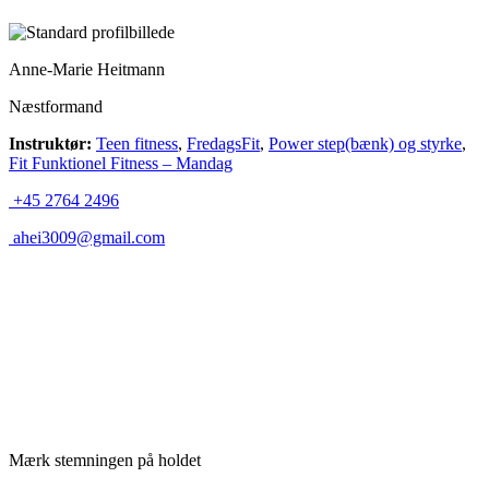
Anne-Marie Heitmann
Næstformand
Instruktør:
Teen fitness
,
FredagsFit
,
Power step(bænk) og styrke
,
Fit Funktionel Fitness – Mandag
+45 2764 2496
ahei3009@gmail.com
Mærk stemningen på holdet