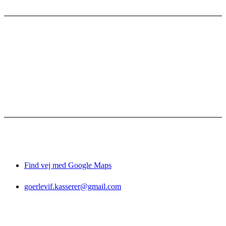
Kontakt
Bestyrelsen
Vedtægter
Referater
Sponsorer
Facebook-grupper
Gørlev IF
Gørlevhallen
CVR: 
26037417
Find vej med Google Maps
goerlevif.kasserer@gmail.com
© 2026 Gørlev IF
Privatlivspolitik