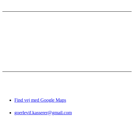
Kontakt
Bestyrelsen
Vedtægter
Referater
Sponsorer
Facebook-grupper
Gørlev IF
Gørlevhallen
CVR: 
26037417
Find vej med Google Maps
goerlevif.kasserer@gmail.com
© 2026 Gørlev IF
Privatlivspolitik