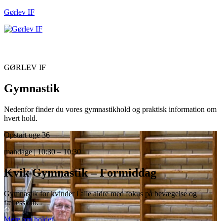
Gørlev IF
Men
GØRLEV IF
Gymnastik
Nedenfor finder du vores gymnastikhold og praktisk information om
hvert hold.
Opstart uge 36
mandage | 10:30 – 10:30
Kvik Gymnastik – Formiddag
Gymnastik for kvinder i alle aldre med fokus på bevægelse og
fællesskab.
Mere om holdet