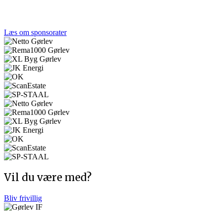
Et stærkt lokalt engagement gør en forskel. Tak til de
virksomheder, der støtter Gørlev IF og fællesskabet.
Læs om sponsorater
Vil du være med?
Bliv frivillig