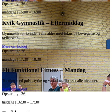
Opstart uge 36
mandage | 15:00 – 16:00
Kvik Gymnastik – Eftermiddag
Gymnastik for kvinder i alle aldre med fokus på bevægelse og
fællesskab.
Mere om holdet
Opstart uge 36
mandage | 17:30 – 18:30
Fit Funktionel Fitness – Mandag
Træning med puls, styrke og variation, tilpasset alle niveauer.
Mere om holdet
Opstart uge 36
tirsdage | 16:30 – 17:30