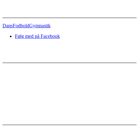
Afdelinger
Dans
Fodbold
Gymnastik
Følg med på Facebook
Nyttige links
Kontakt
Bestyrelsen
Vedtægter
Referater
Sponsorer
Facebook-grupper
Gørlev IF
Gørlevhallen