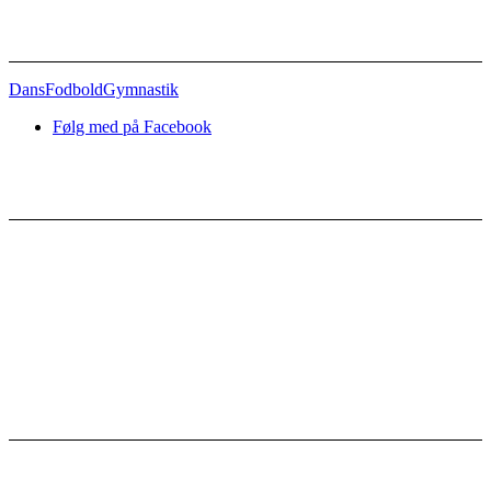
Afdelinger
Dans
Fodbold
Gymnastik
Følg med på Facebook
Nyttige links
Kontakt
Bestyrelsen
Vedtægter
Referater
Sponsorer
Facebook-grupper
Gørlev IF
Gørlevhallen