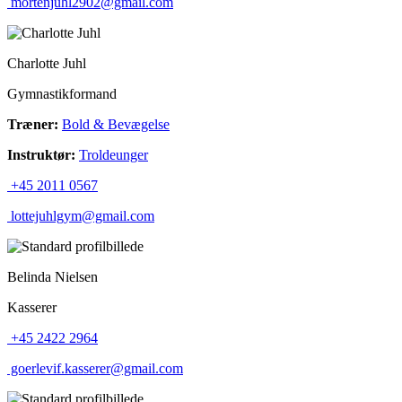
mortenjuhl2902@gmail.com
Charlotte Juhl
Gymnastikformand
Træner:
Bold & Bevægelse
Instruktør:
Troldeunger
+45 2011 0567
lottejuhlgym@gmail.com
Belinda Nielsen
Kasserer
+45 2422 2964
goerlevif.kasserer@gmail.com