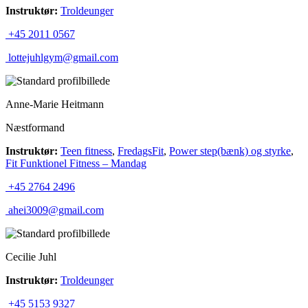
Instruktør:
Troldeunger
+45 2011 0567
lottejuhlgym@gmail.com
Anne-Marie Heitmann
Næstformand
Instruktør:
Teen fitness
,
FredagsFit
,
Power step(bænk) og styrke
,
Fit Funktionel Fitness – Mandag
+45 2764 2496
ahei3009@gmail.com
Cecilie Juhl
Instruktør:
Troldeunger
+45 5153 9327