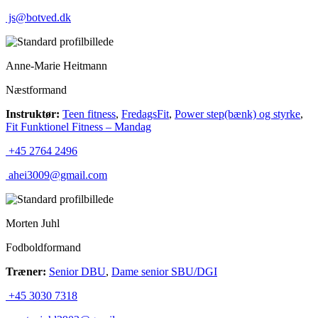
js@botved.dk
Anne-Marie Heitmann
Næstformand
Instruktør:
Teen fitness
,
FredagsFit
,
Power step(bænk) og styrke
,
Fit Funktionel Fitness – Mandag
+45 2764 2496
ahei3009@gmail.com
Morten Juhl
Fodboldformand
Træner:
Senior DBU
,
Dame senior SBU/DGI
+45 3030 7318