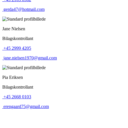
gerda47@hotmail.com
Jane Nielsen
Bilagskontrollant
+45 2999 4205
jane.nielsen1970@gmail.com
Pia Eriksen
Bilagskontrollant
+45 2668 0103
erengaard75@gmail.com
Tak til alle vores sponsorer
Et stærkt lokalt engagement gør en forskel. Tak til de