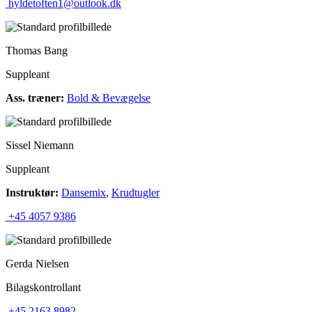
hyldetoften1@outlook.dk
Thomas Bang
Suppleant
Ass. træner:
Bold & Bevægelse
Sissel Niemann
Suppleant
Instruktør:
Dansemix
,
Krudtugler
+45 4057 9386
Gerda Nielsen
Bilagskontrollant
+45 2163 8982