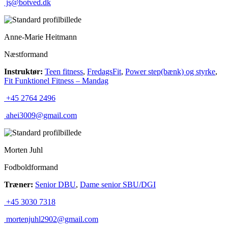
js@botved.dk
Anne-Marie Heitmann
Næstformand
Instruktør:
Teen fitness
,
FredagsFit
,
Power step(bænk) og styrke
,
Fit Funktionel Fitness – Mandag
+45 2764 2496
ahei3009@gmail.com
Morten Juhl
Fodboldformand
Træner:
Senior DBU
,
Dame senior SBU/DGI
+45 3030 7318
mortenjuhl2902@gmail.com