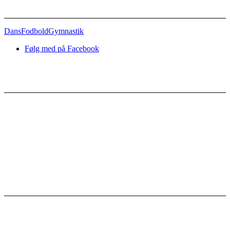
Dans
Fodbold
Gymnastik
Følg med på Facebook
Nyttige links
Kontakt
Bestyrelsen
Vedtægter
Referater
Sponsorer
Facebook-grupper
Gørlev IF
Gørlevhallen
CVR: 
26037417