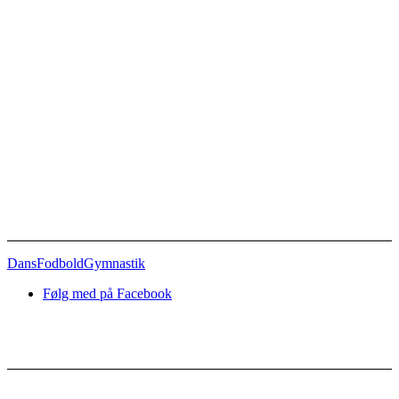
Afdelinger
Dans
Fodbold
Gymnastik
Følg med på Facebook
Nyttige links
Kontakt