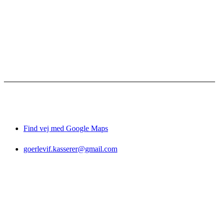
Bestyrelsen
Vedtægter
Referater
Sponsorer
Facebook-grupper
Gørlev IF
Gørlevhallen
CVR: 
26037417
Find vej med Google Maps
goerlevif.kasserer@gmail.com
© 2026 Gørlev IF
Privatlivspolitik