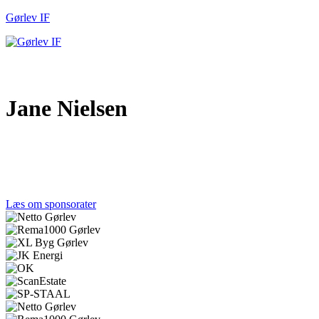
Gørlev IF
Men
Jane Nielsen
Tak til alle vores sponsorer
Et stærkt lokalt engagement gør en forskel. Tak til de
virksomheder, der støtter Gørlev IF og fællesskabet.
Læs om sponsorater