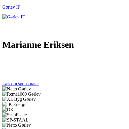
Gørlev IF
Marianne Eriksen
Et stærkt lokalt engagement gør en forskel. Tak til de virksomheder, d
Gørlev IF og fællesskabet.
Læs om sponsorater