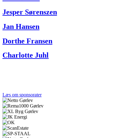
Jesper Sørenszen
Jan Hansen
Dorthe Fransen
Charlotte Juhl
Tak til alle vores sponsorer
Et stærkt lokalt engagement gør en forskel. Tak til de
virksomheder, der støtter Gørlev IF og fællesskabet.
Læs om sponsorater